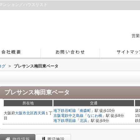
マンション／ハウスリスト
営業
ログ
>
プレサンス梅田東ベータ
プレサンス梅田東ベータ
所在地
交通
地下鉄谷町線
「
南森町
」駅 徒歩10分
築
大阪府
大阪市北区
西天満
１丁
京阪電鉄中之島線
「
なにわ橋
」駅 徒歩8分
1
目
地下鉄堺筋線
「
北浜
」駅 徒歩9分
鉄
物件情報
周辺施設