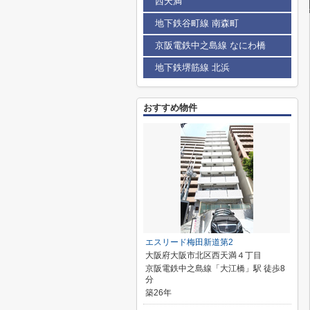
西天満
地下鉄谷町線 南森町
京阪電鉄中之島線 なにわ橋
地下鉄堺筋線 北浜
おすすめ物件
エスリード梅田新道第2
大阪府大阪市北区西天満４丁目
京阪電鉄中之島線「大江橋」駅 徒歩8
分
築26年