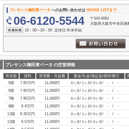
プレサンス梅田東ベータ
へのお問い合わせは
HOUSE LISTまで
06-6120-5544
〒542-0081
大阪府大阪市中央区南船
10：00～20：00 定休日:年末年始
プレサンス梅田東ベータ
の空室情報
所在階
賃料
管理費・共益費
敷金/礼金/保証金/償却/敷引
5階
7.85万円
11,000円
/
/
/
/
0ヶ月
1ヶ月
0ヶ月
-
-
5階
7.95万円
11,000円
/
/
/
/
0ヶ月
1ヶ月
0ヶ月
-
-
7階
7.95万円
11,000円
/
/
/
/
0ヶ月
1ヶ月
0ヶ月
-
-
9階
8.4万円
11,000円
/
/
/
/
0ヶ月
1ヶ月
0ヶ月
-
-
11階
8.35万円
11,000円
/
/
/
/
0ヶ月
1ヶ月
0ヶ月
-
-
11階
8.5万円
11,000円
/
/
/
/
0ヶ月
1ヶ月
0ヶ月
-
-