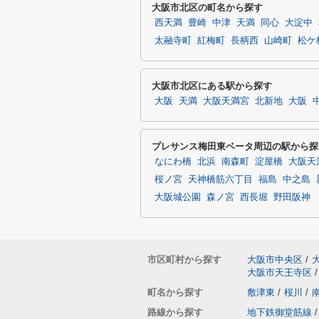
大阪市北区の町名から探す
西天満
豊崎
中津
天満
同心
大淀中
太融寺町
紅梅町
長柄西
山崎町
松ケ
大阪市北区にある駅から探す
大阪
天満
大阪天満宮
北新地
大阪
プレサンス梅田東ベータ周辺の駅から探
なにわ橋
北浜
南森町
淀屋橋
大阪天
桜ノ宮
天神橋筋六丁目
福島
中之島
大阪城公園
森ノ宮
西長堀
野田阪神
市区町村から探す
大阪市中央区
/
大阪市天王寺区
/
町名から探す
敷津東
/
桜川
/
路線から探す
地下鉄御堂筋線
/