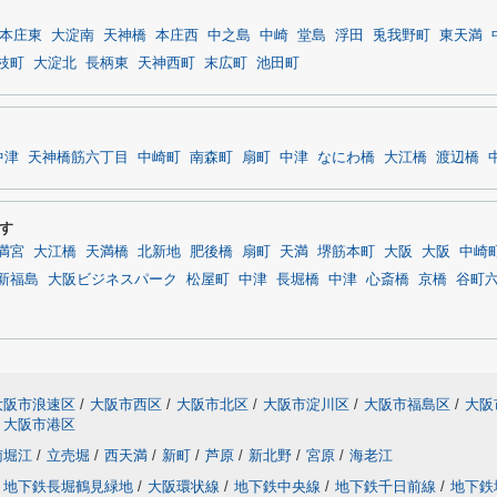
本庄東
大淀南
天神橋
本庄西
中之島
中崎
堂島
浮田
兎我野町
東天満
枝町
大淀北
長柄東
天神西町
末広町
池田町
中津
天神橋筋六丁目
中崎町
南森町
扇町
中津
なにわ橋
大江橋
渡辺橋
す
満宮
大江橋
天満橋
北新地
肥後橋
扇町
天満
堺筋本町
大阪
大阪
中崎
新福島
大阪ビジネスパーク
松屋町
中津
長堀橋
中津
心斎橋
京橋
谷町
大阪市浪速区
/
大阪市西区
/
大阪市北区
/
大阪市淀川区
/
大阪市福島区
/
大阪
大阪市港区
南堀江
/
立売堀
/
西天満
/
新町
/
芦原
/
新北野
/
宮原
/
海老江
地下鉄長堀鶴見緑地
/
大阪環状線
/
地下鉄中央線
/
地下鉄千日前線
/
地下鉄