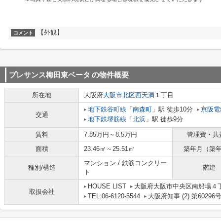
【外観】
コメント
プレサンス梅田東ベータ
の物件概要
所在地
大阪府
大阪市北区
西天満
１丁目
地下鉄谷町線
「
南森町
」駅 徒歩10分
京阪電
交通
地下鉄堺筋線
「
北浜
」駅 徒歩9分
賃料
7.85万円～8.5万円
管理費・共
面積
23.46㎡～25.51㎡
築年月（築
マンション / 鉄筋コンクリー
種別/構造
階建
ト
HOUSE LIST
大阪府大阪市中央区南船場４丁目
取扱会社
TEL:06-6120-5544
大阪府知事 (2) 第60296