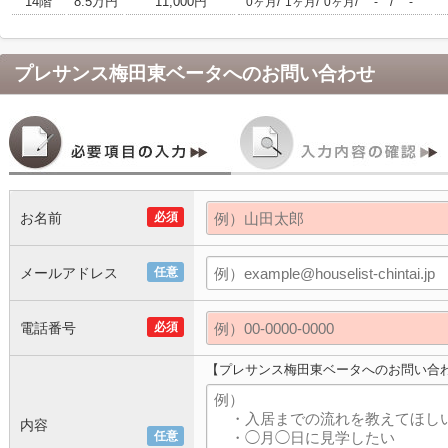
14階
8.5万円
11,000円
/
/
/
/
0ヶ月
1ヶ月
0ヶ月
-
-
プレサンス梅田東ベータ
へのお問い合わせ
お名前
必須
メールアドレス
任意
電話番号
必須
【プレサンス梅田東ベータへのお問い合
内容
任意