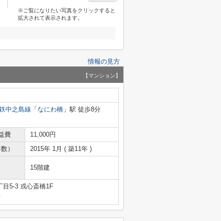
※ご覧になりたい写真をクリックすると
拡大されて表示されます。
情報の見方
【マンション】
鉄中之島線
「
なにわ橋
」駅 徒歩8分
益費
11,000円
年数）
2015年 1月 ( 築11年 )
15階建
5-3 戎心斎橋1F
号