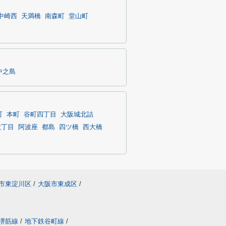
中崎西
天満橋
南森町
堂山町
中之島
町
本町
谷町四丁目
大阪城北詰
六丁目
阿波座
都島
四ツ橋
西大橋
市東淀川区
/
大阪市東成区
/
堺筋線
/
地下鉄谷町線
/